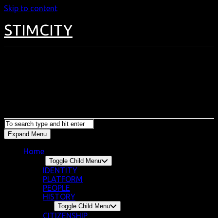
Skip to content
STIMCITY
Expand Menu
Home
About
Toggle Child Menu
IDENTITY
PLATFORM
PEOPLE
HISTORY
Program
Toggle Child Menu
CITIZENSHIP