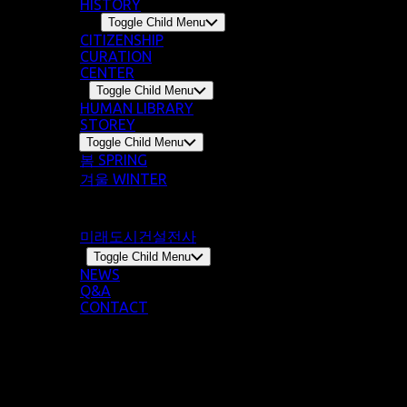
HISTORY
Program
Toggle Child Menu
CITIZENSHIP
CURATION
CENTER
Library
Toggle Child Menu
HUMAN LIBRARY
STOREY
Story
Toggle Child Menu
봄 SPRING
겨울 WINTER
여름 SUMMER
가을 AUTUMN
미래도시건설전사
Notice
Toggle Child Menu
NEWS
Q&A
CONTACT
@cjsdns