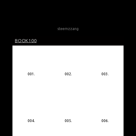
cjsdns
steemzzang
BOOK100
001.
002.
003.
004.
005.
006.