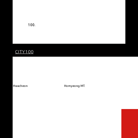
100.
CITY100
Hwacheon
Homyeong MT.