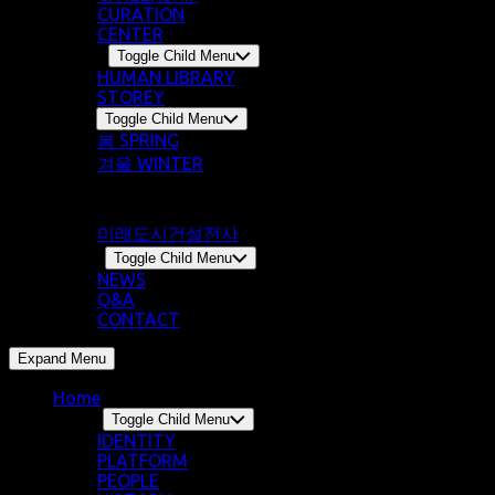
CURATION
CENTER
Library
Toggle Child Menu
HUMAN LIBRARY
STOREY
Story
Toggle Child Menu
봄 SPRING
겨울 WINTER
여름 SUMMER
가을 AUTUMN
미래도시건설전사
Notice
Toggle Child Menu
NEWS
Q&A
CONTACT
Expand Menu
Home
About
Toggle Child Menu
IDENTITY
PLATFORM
PEOPLE