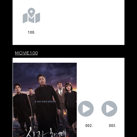
100.
MOVIE100
002.
003.