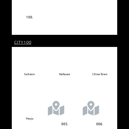
100.
CITY100
Incheon
Hallasan
China Town
Yeoju
005.
006.