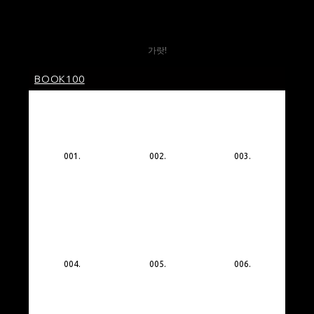
세계로! 미래로!
가랏!
BOOK100
001.
002.
003.
004.
005.
006.