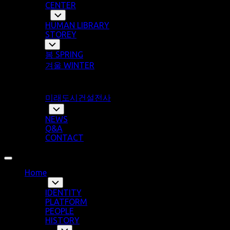
CENTER
Library
Toggle
Child
HUMAN LIBRARY
Menu
STOREY
Story
Toggle
Child
봄 SPRING
Menu
겨울 WINTER
여름 SUMMER
가을 AUTUMN
미래도시건설전사
Notice
Toggle
Child
NEWS
Menu
Q&A
CONTACT
Expand
Menu
Home
About
Toggle
Child
IDENTITY
Menu
PLATFORM
PEOPLE
HISTORY
Program
Toggle