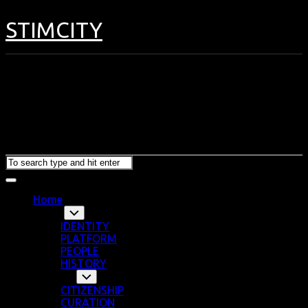
Skip
to
STIMCITY
content
Expand
Menu
Home
About
Toggle
Child
IDENTITY
Menu
PLATFORM
PEOPLE
HISTORY
Program
Toggle
Child
CITIZENSHIP
Menu
CURATION