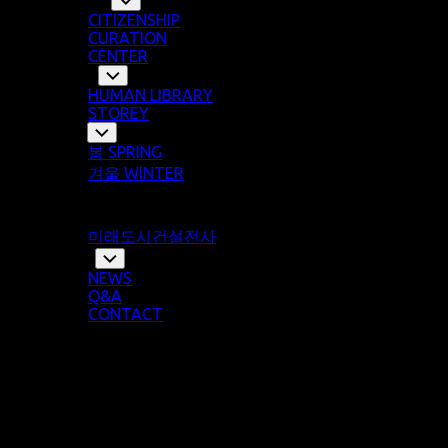
Child
CITIZENSHIP
Menu
CURATION
CENTER
Library
Toggle
Child
HUMAN LIBRARY
Menu
STOREY
Story
Toggle
Child
봄 SPRING
Menu
겨울 WINTER
여름 SUMMER
가을 AUTUMN
미래도시건설전사
Notice
Toggle
Child
NEWS
Menu
Q&A
CONTACT
@woojumbs