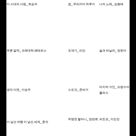
이 시대의 사랑_ 최승자
잠_ 무라카미 하루키
나의 노래_ 김붕래
푸른 알약_ 프레데릭 페테르스
조색기_ 리단
술과 바닐라_ 정한아
마지막 거인_ 프랑수아
생의 이면_ 이승우
스모크_ 존버거
플라스
무명천 할머니_ 정란희
파친코_ 이민진
이 낯선 여행 이 낯선 세계_ 춘자