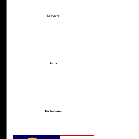
Le Havre
India
Rüdesheim