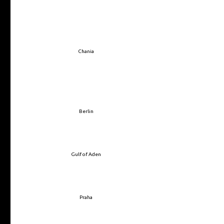
Chania
Berlin
Gulf of Aden
Praha