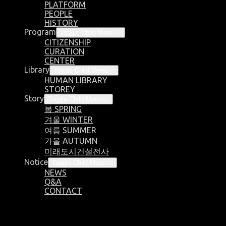
PLATFORM
PEOPLE
HISTORY
Program
Toggle Child Menu
CITIZENSHIP
CURATION
CENTER
Library
Toggle Child Menu
HUMAN LIBRARY
STOREY
Story
Toggle Child Menu
봄 SPRING
겨울 WINTER
여름 SUMMER
가을 AUTUMN
미래도시건설전사
Notice
Toggle Child Menu
NEWS
Q&A
CONTACT
@zenzen25