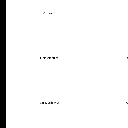
Airport2
h. classic suite
Cafe, Ladakh 3
C