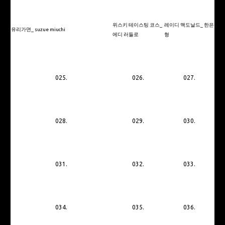
위스키 테이스팅 코스_
레이디 맥도날드_ 한은
유리가면_ suzue miuchi
에디 러들로
형
025.
026.
027.
028.
029.
030.
031.
032.
033.
034.
035.
036.