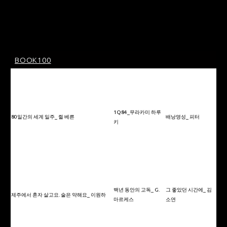
zenzen25
BOOK100
1Q84_무라카미 하루
80일간의 세계 일주_ 쥘 베른
배낭영성_ 피터
키
백년 동안의 고독_ G.
그 좋았던 시간에_ 김
제주에서 혼자 살고요. 술은 약해요_ 이원하
마르케스
소연