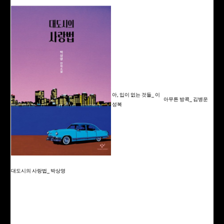
아, 입이 없는 것들_ 이
아무튼 방콕_ 김병운
성복
대도시의 사랑법_ 박상영