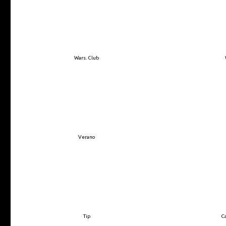
Wars. Club
Verano
Tip
Ca