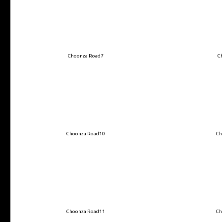
Choonza Road7
C
Choonza Road10
Ch
Choonza Road11
Ch