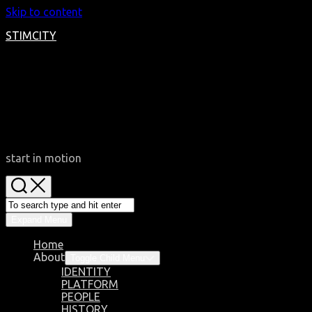
Skip to content
STIMCITY
start in motion
Expand Menu
Home
About
Toggle Child Menu
IDENTITY
PLATFORM
PEOPLE
HISTORY