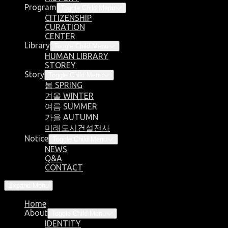
Program
Toggle Child Menu
CITIZENSHIP
CURATION
CENTER
Library
Toggle Child Menu
HUMAN LIBRARY
STOREY
Story
Toggle Child Menu
봄 SPRING
겨울 WINTER
여름 SUMMER
가을 AUTUMN
미래도시건설전사
Notice
Toggle Child Menu
NEWS
Q&A
CONTACT
Expand Menu
Home
About
Toggle Child Menu
IDENTITY